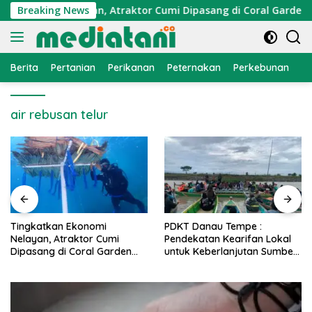
Langsung
Ekonomi Nelayan, Atraktor Cumi Dipasang di Coral Garden Pul
Breaking News
ke
konten
Berita
Pertanian
Perikanan
Peternakan
Perkebunan
L
air rebusan telur
PDKT Danau Tempe :
Cara Mengatasi Penyakit
Pendekatan Kearifan Lokal
PMK pada Sapi Perah Secara
untuk Keberlanjutan Sumber
Alami dan Medis
Daya Ikan