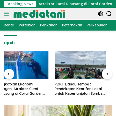
Langsung
konomi Nelayan, Atraktor Cumi Dipasang di Coral Garden Pula
Breaking News
ke
konten
Berita
Pertanian
Perikanan
Peternakan
Perkebunan
L
ajaib
PDKT Danau Tempe :
Cara Mengatasi Penyakit
Pendekatan Kearifan Lokal
PMK pada Sapi Perah Secara
untuk Keberlanjutan Sumber
Alami dan Medis
Daya Ikan