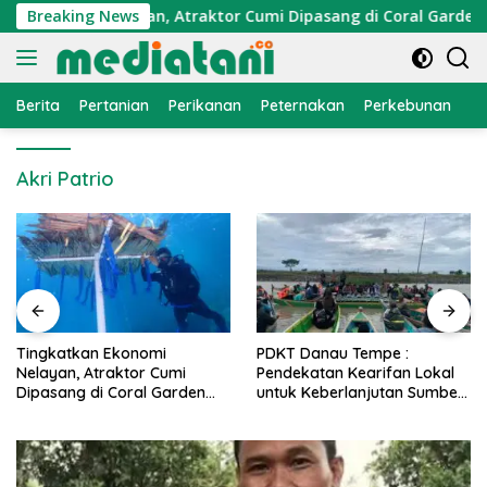
Langsung
 Ekonomi Nelayan, Atraktor Cumi Dipasang di Coral Garden Pul
Breaking News
ke
konten
Berita
Pertanian
Perikanan
Peternakan
Perkebunan
L
Akri Patrio
nomi
PDKT Danau Tempe :
Cara Mengatasi P
or Cumi
Pendekatan Kearifan Lokal
PMK pada Sapi P
al Garden
untuk Keberlanjutan Sumber
Alami dan Medis
addi
Daya Ikan