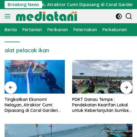
Langsung
Ekonomi Nelayan, Atraktor Cumi Dipasang di Coral Garden Pul
Breaking News
ke
konten
Berita
Pertanian
Perikanan
Peternakan
Perkebunan
L
alat pelacak ikan
PDKT Danau Tempe :
Cara Mengatasi Penyakit
Pendekatan Kearifan Lokal
PMK pada Sapi Perah Sec
n
untuk Keberlanjutan Sumber
Alami dan Medis
Daya Ikan