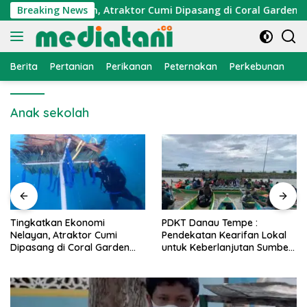
Langsung
konomi Nelayan, Atraktor Cumi Dipasang di Coral Garden Pula
Breaking News
ke
konten
Berita
Pertanian
Perikanan
Peternakan
Perkebunan
L
Anak sekolah
PDKT Danau Tempe :
Cara Mengatasi Penyakit
Pendekatan Kearifan Lokal
PMK pada Sapi Perah Secara
untuk Keberlanjutan Sumber
Alami dan Medis
Daya Ikan