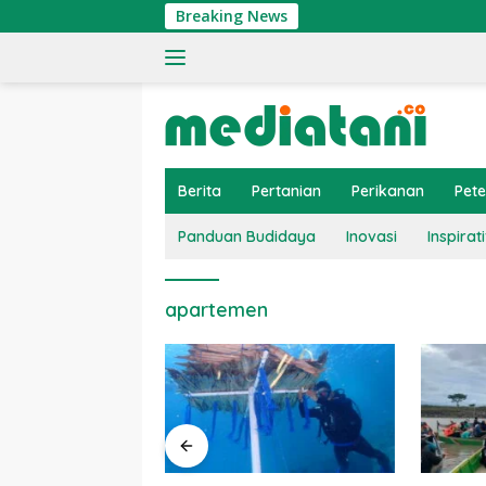
Langsung
Breaking News
ke
konten
Berita
Pertanian
Perikanan
Pet
Panduan Budidaya
Inovasi
Inspirati
apartemen