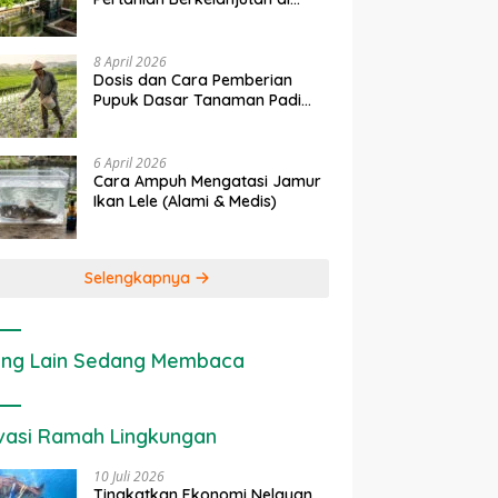
rapan IoT dalam
Ekonomi Sumber Daya Lahan:
P
Lahan Sempit
nian Modern di Indonesia
Cara Menghitung Valuasi
I
Ekologis Lahan Pertanian
a
8 April 2026
Dosis dan Cara Pemberian
Pupuk Dasar Tanaman Padi
yang Tepat
6 April 2026
Cara Ampuh Mengatasi Jamur
Ikan Lele (Alami & Medis)
Selengkapnya
ng Lain Sedang Membaca
vasi Ramah Lingkungan
10 Juli 2026
Tingkatkan Ekonomi Nelayan,