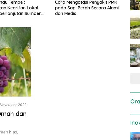
gatasi Penyakit PMK
Dosis dan Cara Pemupukan
Pene
i Perah Secara Alami
Tanaman Padi pada Fase
Perta
is
Vegetatif Aktif yang Tepat
Ora
 November 2023
umah dan
Ino
aman hias,