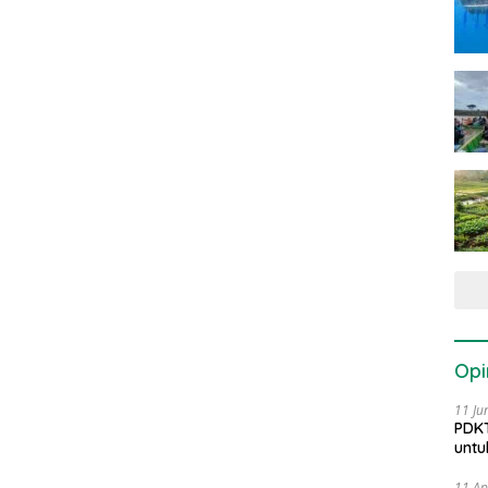
Opi
11 Ju
PDKT
untu
11 Ap