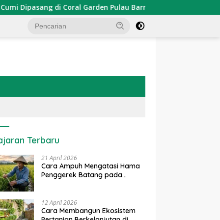
ipasang di Coral Garden Pulau Barrang Caddi
PDKT Dan
ajaran Terbaru
21 April 2026
Cara Ampuh Mengatasi Hama
Penggerek Batang pada
Tanaman Padi Secara Alami
dan Kimia
12 April 2026
Cara Membangun Ekosistem
Pertanian Berkelanjutan di