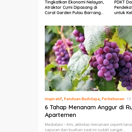
Ekonomi Nelayan,
PDKT Danau Tempe :
Cara Men
mi Dipasang di
Pendekatan Kearifan Lokal
pada Sap
n Pulau Barrang
untuk Keberlanjutan Sumber
dan Med
Daya Ikan
Inspiratif
,
Panduan Budidaya
,
Perkebunan
13
6 Tahap Menanam Anggur di R
Apartemen
Mediatani – Kini, aktivitas menanam seperti tan
sayuran dan buahan saat ini sudah sangat…