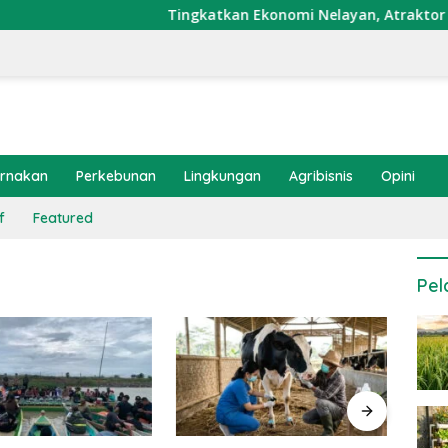
Tingkatkan Ekonomi Nelayan, Atraktor Cumi D
ernakan
Perkebunan
Lingkungan
Agribisnis
Opini
f
Featured
Pel