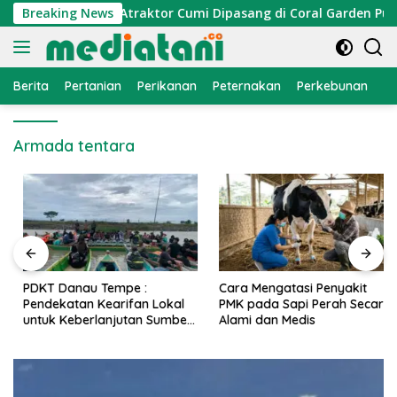
Langsung
nomi Nelayan, Atraktor Cumi Dipasang di Coral Garden Pulau 
Breaking News
ke
konten
Berita
Pertanian
Perikanan
Peternakan
Perkebunan
L
Armada tentara
PDKT Danau Tempe :
Cara Mengatasi Penyakit
Pendekatan Kearifan Lokal
PMK pada Sapi Perah Secara
untuk Keberlanjutan Sumber
Alami dan Medis
Daya Ikan