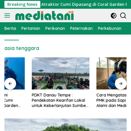
Langsung
konomi Nelayan, Atraktor Cumi Dipasang di Coral Garden Pulau
Breaking News
ke
konten
Berita
Pertanian
Perikanan
Peternakan
Perkebunan
L
asia tenggara
PDKT Danau Tempe :
Cara Mengatasi Penyakit
Pendekatan Kearifan Lokal
PMK pada Sapi Perah Secara
untuk Keberlanjutan Sumber
Alami dan Medis
Daya Ikan