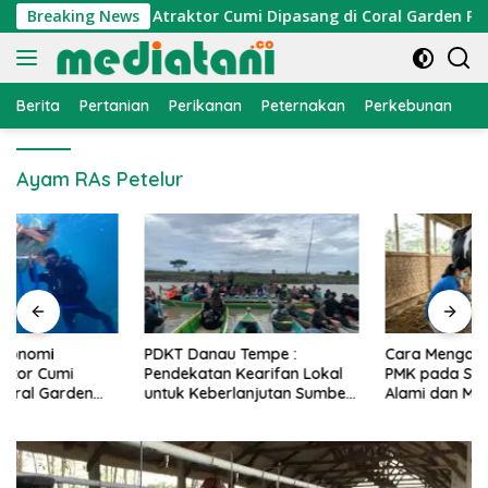
Langsung
onomi Nelayan, Atraktor Cumi Dipasang di Coral Garden Pulau
Breaking News
ke
konten
Berita
Pertanian
Perikanan
Peternakan
Perkebunan
L
Ayam RAs Petelur
PDKT Danau Tempe :
Cara Mengatasi Penyakit
Pendekatan Kearifan Lokal
PMK pada Sapi Perah Secara
untuk Keberlanjutan Sumber
Alami dan Medis
Daya Ikan