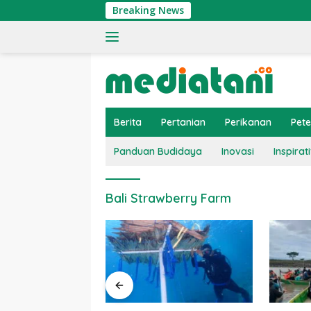
Langsung
Breaking News
ke
konten
Berita
Pertanian
Perikanan
Pet
Panduan Budidaya
Inovasi
Inspirati
Bali Strawberry Farm