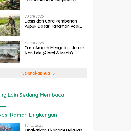
rapan IoT dalam
Ekonomi Sumber Daya Lahan:
P
Lahan Sempit
nian Modern di Indonesia
Cara Menghitung Valuasi
I
Ekologis Lahan Pertanian
a
8 April 2026
Dosis dan Cara Pemberian
Pupuk Dasar Tanaman Padi
yang Tepat
6 April 2026
Cara Ampuh Mengatasi Jamur
Ikan Lele (Alami & Medis)
Selengkapnya
ng Lain Sedang Membaca
vasi Ramah Lingkungan
10 Juli 2026
Tingkatkan Ekonomi Nelayan,