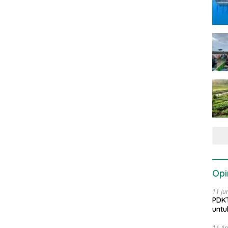
Opi
11 Ju
PDKT
untu
11 Ap