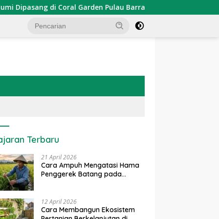
asang di Coral Garden Pulau Barrang Caddi
PDKT Dana
ajaran Terbaru
21 April 2026
Cara Ampuh Mengatasi Hama
Penggerek Batang pada
Tanaman Padi Secara Alami
dan Kimia
12 April 2026
Cara Membangun Ekosistem
Pertanian Berkelanjutan di