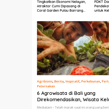
Ekonomi Nelayan,
PDKT Danau Tempe :
Cara Men
mi Dipasang di
Pendekatan Kearifan Lokal
pada Sap
n Pulau Barrang
untuk Keberlanjutan Sumber
dan Med
Daya Ikan
Agribisnis
,
Berita
,
Inspiratif
,
Perkebunan
,
Pert
Peternakan
20 Februari 2021
6 Agrowisata di Bali yang
Direkomendasikan, Wisata Kel
sambil Belajar
Mediatani – Telah marak saat ini orang yang ber