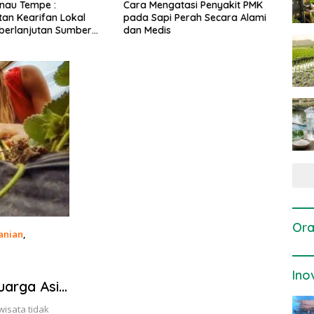
gatasi Penyakit PMK
Dosis dan Cara Pemupukan
Pene
i Perah Secara Alami
Tanaman Padi pada Fase
Perta
is
Vegetatif Aktif yang Tepat
Ora
anian
,
Ino
uarga Asik
wisata tidak