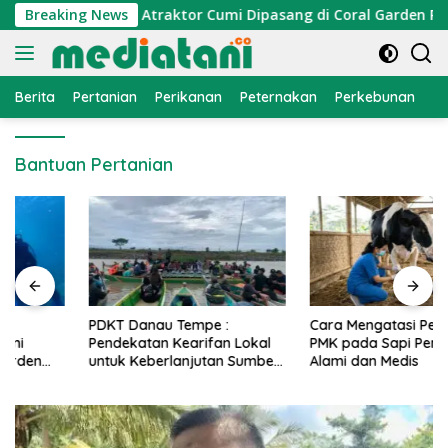
Langsung
onomi Nelayan, Atraktor Cumi Dipasang di Coral Garden Pulau 
Breaking News
ke
konten
Berita
Pertanian
Perikanan
Peternakan
Perkebunan
L
Bantuan Pertanian
PDKT Danau Tempe :
Cara Mengatasi Penyakit
Pendekatan Kearifan Lokal
PMK pada Sapi Perah Secara
untuk Keberlanjutan Sumber
Alami dan Medis
Daya Ikan