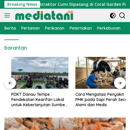
Langsung
nomi Nelayan, Atraktor Cumi Dipasang di Coral Garden Pulau 
Breaking News
ke
konten
Berita
Pertanian
Perikanan
Peternakan
Perkebunan
L
barantan
PDKT Danau Tempe :
Cara Mengatasi Penyakit
Pendekatan Kearifan Lokal
PMK pada Sapi Perah Secara
untuk Keberlanjutan Sumber
Alami dan Medis
Daya Ikan