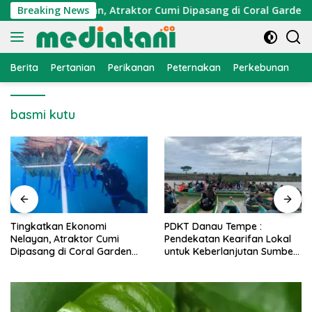
Langsung
Ekonomi Nelayan, Atraktor Cumi Dipasang di Coral Garden Pul
Breaking News
ke
konten
Berita
Pertanian
Perikanan
Peternakan
Perkebunan
L
basmi kutu
PDKT Danau Tempe :
Cara Mengatasi Penyakit
Pendekatan Kearifan Lokal
PMK pada Sapi Perah Secara
untuk Keberlanjutan Sumber
Alami dan Medis
Daya Ikan