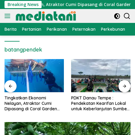
Langsung
Ekonomi Nelayan, Atraktor Cumi Dipasang di Coral Garden Pula
Breaking News
ke
konten
Berita
Pertanian
Perikanan
Peternakan
Perkebunan
L
batangpendek
PDKT Danau Tempe :
Cara Mengatasi Penyakit
Pendekatan Kearifan Lokal
PMK pada Sapi Perah Secara
untuk Keberlanjutan Sumber
Alami dan Medis
Daya Ikan