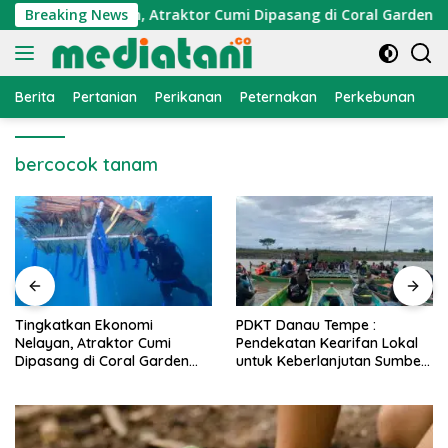
Langsung
onomi Nelayan, Atraktor Cumi Dipasang di Coral Garden Pulau
Breaking News
ke
konten
Berita
Pertanian
Perikanan
Peternakan
Perkebunan
L
bercocok tanam
PDKT Danau Tempe :
Cara Mengatasi Penyakit
Pendekatan Kearifan Lokal
PMK pada Sapi Perah Secara
untuk Keberlanjutan Sumber
Alami dan Medis
Daya Ikan