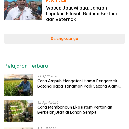
Peternakan
22 April 2021
Wabup Jayawijaya: Jangan
Lupakan Filosofi Budaya Bertani
dan Beternak
Selengkapnya
Pelajaran Terbaru
21 April 2026
Cara Ampuh Mengatasi Hama Penggerek
Batang pada Tanaman Padi Secara Alami
dan Kimia
12 April 2026
Cara Membangun Ekosistem Pertanian
Berkelanjutan di Lahan Sempit
8 April 2026