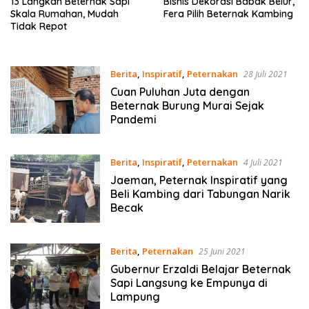
13 Langkah Beternak Sapi
Bisnis Dekorasi Babak Belur,
Skala Rumahan, Mudah
Fera Pilih Beternak Kambing
Tidak Repot
Berita
,
Inspiratif
,
Peternakan
28 Juli 2021
Cuan Puluhan Juta dengan
Beternak Burung Murai Sejak
Pandemi
Berita
,
Inspiratif
,
Peternakan
4 Juli 2021
Jaeman, Peternak Inspiratif yang
Beli Kambing dari Tabungan Narik
Becak
Berita
,
Peternakan
25 Juni 2021
Gubernur Erzaldi Belajar Beternak
Sapi Langsung ke Empunya di
Lampung