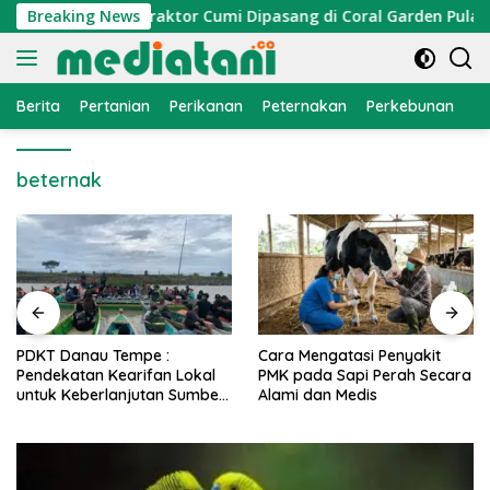
Langsung
i Nelayan, Atraktor Cumi Dipasang di Coral Garden Pulau Barr
Breaking News
ke
konten
Berita
Pertanian
Perikanan
Peternakan
Perkebunan
L
beternak
PDKT Danau Tempe :
Cara Mengatasi Penyakit
Pendekatan Kearifan Lokal
PMK pada Sapi Perah Secara
untuk Keberlanjutan Sumber
Alami dan Medis
Daya Ikan