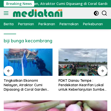
Langsung
 Ekonomi Nelayan, Atraktor Cumi Dipasang di Coral Garden Pul
Breaking News
ke
konten
Berita
Pertanian
Perikanan
Peternakan
Perkebunan
L
biji bunga kecombrang
PDKT Danau Tempe :
Cara Mengatasi Penyakit
Pendekatan Kearifan Lokal
PMK pada Sapi Perah Secara
untuk Keberlanjutan Sumber
Alami dan Medis
Daya Ikan