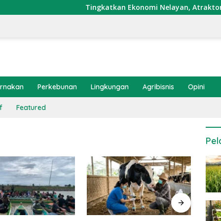
Tingkatkan Ekonomi Nelayan, Atraktor Cumi D
ernakan
Perkebunan
Lingkungan
Agribisnis
Opini
f
Featured
Pel