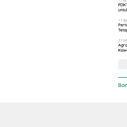
11 Ju
PDKT
untu
11 Ap
Pert
Teta
31 D
Agro
Kaw
Ban