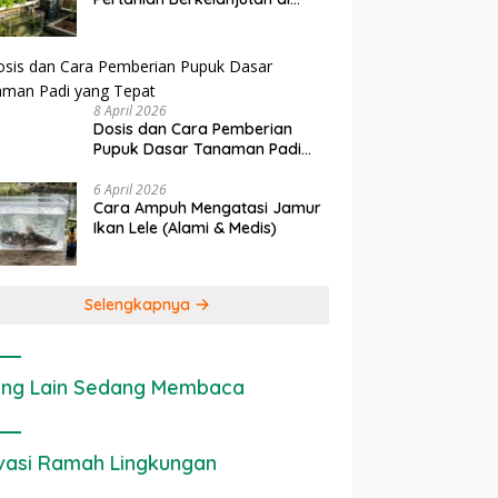
rapan IoT dalam
Ekonomi Sumber Daya Lahan:
P
Lahan Sempit
anian Modern di Indonesia
Cara Menghitung Valuasi
I
Ekologis Lahan Pertanian
a
8 April 2026
Dosis dan Cara Pemberian
Pupuk Dasar Tanaman Padi
yang Tepat
6 April 2026
Cara Ampuh Mengatasi Jamur
Ikan Lele (Alami & Medis)
Selengkapnya
ng Lain Sedang Membaca
vasi Ramah Lingkungan