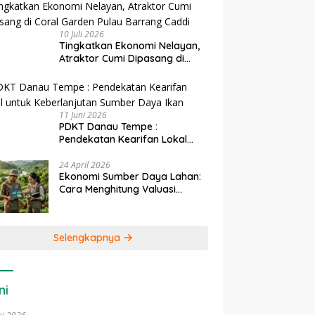
10 Juli 2026
Tingkatkan Ekonomi Nelayan,
Atraktor Cumi Dipasang di
Coral Garden Pulau Barrang
Caddi
11 Juni 2026
PDKT Danau Tempe :
Pendekatan Kearifan Lokal
untuk Keberlanjutan Sumber
Daya Ikan
24 April 2026
Ekonomi Sumber Daya Lahan:
Cara Menghitung Valuasi
Ekologis Lahan Pertanian
Selengkapnya
ni