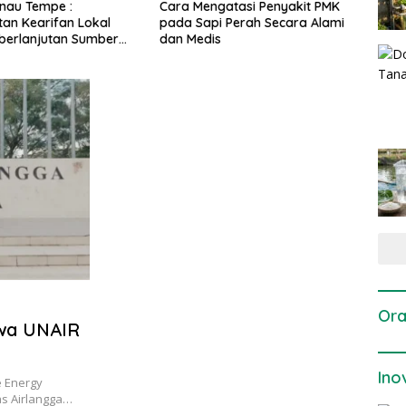
ngatasi Penyakit PMK
Dosis dan Cara Pemupukan
Pene
pi Perah Secara Alami
Tanaman Padi pada Fase
Pert
is
Vegetatif Aktif yang Tepat
Ora
swa UNAIR
Ino
e Energy
as Airlangga…