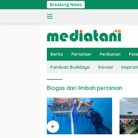
Langsung
Breaking News
ke
konten
Berita
Pertanian
Perikanan
Pet
Panduan Budidaya
Inovasi
Inspirati
Biogas dari limbah pertanian