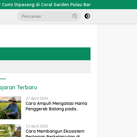
ipasang di Coral Garden Pulau Barrang Caddi
PDKT Dan
ajaran Terbaru
21 April 2026
Cara Ampuh Mengatasi Hama
Penggerek Batang pada
Tanaman Padi Secara Alami
dan Kimia
12 April 2026
Cara Membangun Ekosistem
Pertanian Berkelanjutan di