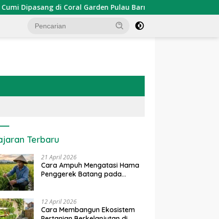
pasang di Coral Garden Pulau Barrang Caddi
PDKT Dana
ajaran Terbaru
21 April 2026
Cara Ampuh Mengatasi Hama
Penggerek Batang pada
Tanaman Padi Secara Alami
dan Kimia
12 April 2026
Cara Membangun Ekosistem
Pertanian Berkelanjutan di