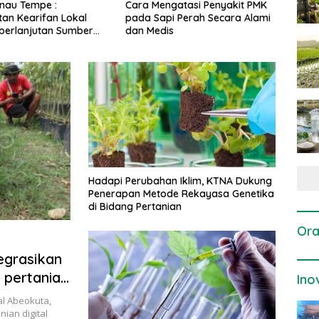
gatasi Penyakit PMK
Dosis dan Cara Pemupukan
Pene
i Perah Secara Alami
Tanaman Padi pada Fase
Perta
is
Vegetatif Aktif yang Tepat
Hadapi Perubahan Iklim, KTNA Dukung
Penerapan Metode Rekayasa Genetika
di Bidang Pertanian
Ora
grasikan
f pertanian
Ino
al Abeokuta,
ian digital