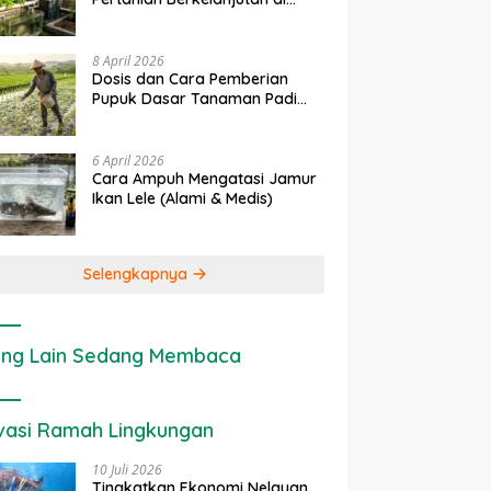
rapan IoT dalam
Ekonomi Sumber Daya Lahan:
P
Lahan Sempit
nian Modern di Indonesia
Cara Menghitung Valuasi
I
Ekologis Lahan Pertanian
a
8 April 2026
Dosis dan Cara Pemberian
Pupuk Dasar Tanaman Padi
yang Tepat
6 April 2026
Cara Ampuh Mengatasi Jamur
Ikan Lele (Alami & Medis)
Selengkapnya
ng Lain Sedang Membaca
vasi Ramah Lingkungan
10 Juli 2026
Tingkatkan Ekonomi Nelayan,