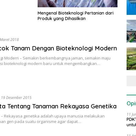
Mengenal Bioteknologi Pertanian dari
Produk yang Dihasilkan
 Maret 2018
cok Tanam Dengan Bioteknologi Modern
ogi Modern – Semakin berkembangnya jaman, semakin maju
asi bioteknologi modern baru untuk mengembangkan…
19 Desember 2015
Opi
ta Tentang Tanaman Rekayasa Genetika
11 Ju
 – Rekayasa genetika adalah upaya manusia melakukan
PDKT
n gen pada suatu organisme agar dapat…
untu
11 Ap