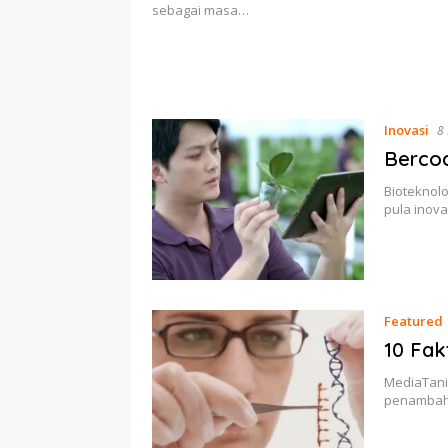
sebagai masa…
Inovasi
8
Berco
Bioteknol
pula inov
Featured
10 Fak
MediaTani
penambaha