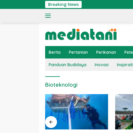
Langsung
Breaking News
ke
konten
Berita
Pertanian
Perikanan
Pet
Panduan Budidaya
Inovasi
Inspirati
Bioteknologi