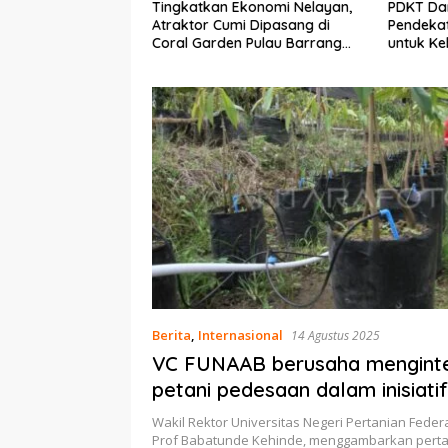
Ekonomi Nelayan,
PDKT Danau Tempe :
Cara Men
mi Dipasang di
Pendekatan Kearifan Lokal
pada Sap
n Pulau Barrang
untuk Keberlanjutan Sumber
dan Med
Daya Ikan
Berita
,
Internasional
14 Agustus 2025
VC FUNAAB berusaha menginte
petani pedesaan dalam inisiati
digital
Wakil Rektor Universitas Negeri Pertanian Feder
Prof Babatunde Kehinde, menggambarkan pertan