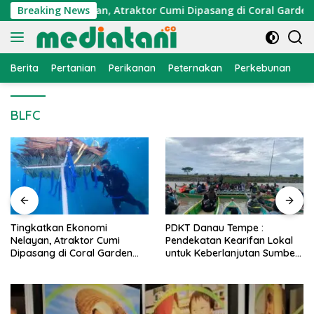
Langsung
 Ekonomi Nelayan, Atraktor Cumi Dipasang di Coral Garden Pu
Breaking News
ke
konten
Berita
Pertanian
Perikanan
Peternakan
Perkebunan
L
BLFC
PDKT Danau Tempe :
Cara Mengatasi Penyakit
Pendekatan Kearifan Lokal
PMK pada Sapi Perah Secara
untuk Keberlanjutan Sumber
Alami dan Medis
Daya Ikan