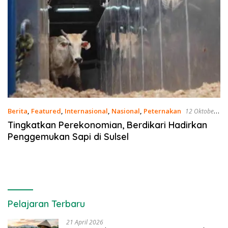
Berita
,
Featured
,
Internasional
,
Nasional
,
Peternakan
12 Oktober
2021
Tingkatkan Perekonomian, Berdikari Hadirkan
Penggemukan Sapi di Sulsel
Pelajaran Terbaru
21 April 2026