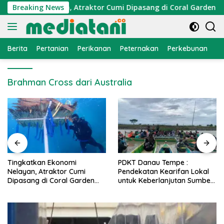
Langsung
konomi Nelayan, Atraktor Cumi Dipasang di Coral Garden Pula
Breaking News
ke
konten
Berita
Pertanian
Perikanan
Peternakan
Perkebunan
L
Brahman Cross dari Australia
PDKT Danau Tempe :
Cara Mengatasi Penyakit
Pendekatan Kearifan Lokal
PMK pada Sapi Perah Secar
untuk Keberlanjutan Sumber
Alami dan Medis
Daya Ikan