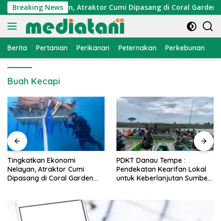
Langsung
Ekonomi Nelayan, Atraktor Cumi Dipasang di Coral Garden Pul
Breaking News
ke
konten
Berita
Pertanian
Perikanan
Peternakan
Perkebunan
L
Buah Kecapi
ingkatkan Ekonomi
PDKT Danau Tempe :
Ca
elayan, Atraktor Cumi
Pendekatan Kearifan Lokal
PM
ipasang di Coral Garden
untuk Keberlanjutan Sumber
Al
ulau Barrang Caddi
Daya Ikan