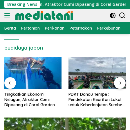
Langsung
Ekonomi Nelayan, Atraktor Cumi Dipasang di Coral Garden Pula
Breaking News
ke
konten
Berita
Pertanian
Perikanan
Peternakan
Perkebunan
L
budidaya jabon
PDKT Danau Tempe :
Cara Mengatasi Penyakit
Pendekatan Kearifan Lokal
PMK pada Sapi Perah Secara
untuk Keberlanjutan Sumber
Alami dan Medis
Daya Ikan