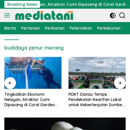
Langsung
 Ekonomi Nelayan, Atraktor Cumi Dipasang di Coral Garden Pu
Breaking News
ke
konten
Berita
Pertanian
Perikanan
Peternakan
Perkebunan
L
budidaya jamur merang
PDKT Danau Tempe :
Cara Mengatasi Penyak
mi
Pendekatan Kearifan Lokal
PMK pada Sapi Perah 
rden
untuk Keberlanjutan Sumber
Alami dan Medis
Daya Ikan