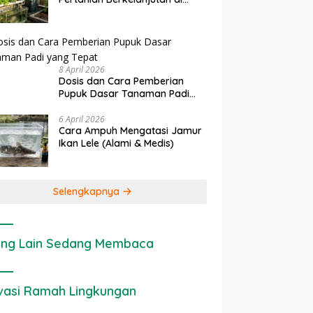
rapan IoT dalam
Ekonomi Sumber Daya Lahan:
P
Lahan Sempit
nian Modern di Indonesia
Cara Menghitung Valuasi
I
Ekologis Lahan Pertanian
a
8 April 2026
Dosis dan Cara Pemberian
Pupuk Dasar Tanaman Padi
yang Tepat
6 April 2026
Cara Ampuh Mengatasi Jamur
Ikan Lele (Alami & Medis)
Selengkapnya
ng Lain Sedang Membaca
vasi Ramah Lingkungan