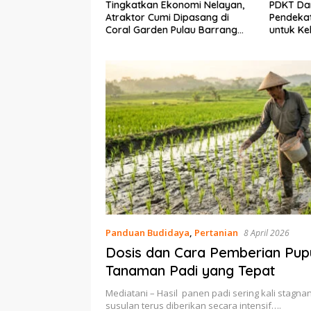
Ekonomi Nelayan,
PDKT Danau Tempe :
Cara Men
mi Dipasang di
Pendekatan Kearifan Lokal
pada Sap
n Pulau Barrang
untuk Keberlanjutan Sumber
dan Med
Daya Ikan
Panduan Budidaya
,
Pertanian
8 April 2026
Dosis dan Cara Pemberian Pup
Tanaman Padi yang Tepat
Mediatani – Hasil panen padi sering kali stagn
susulan terus diberikan secara intensif….