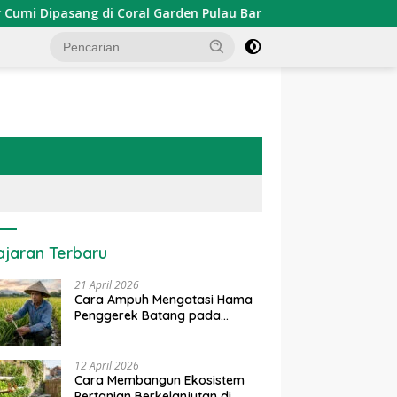
ipasang di Coral Garden Pulau Barrang Caddi
PDKT Dan
ajaran Terbaru
21 April 2026
Cara Ampuh Mengatasi Hama
Penggerek Batang pada
Tanaman Padi Secara Alami
dan Kimia
12 April 2026
Cara Membangun Ekosistem
Pertanian Berkelanjutan di