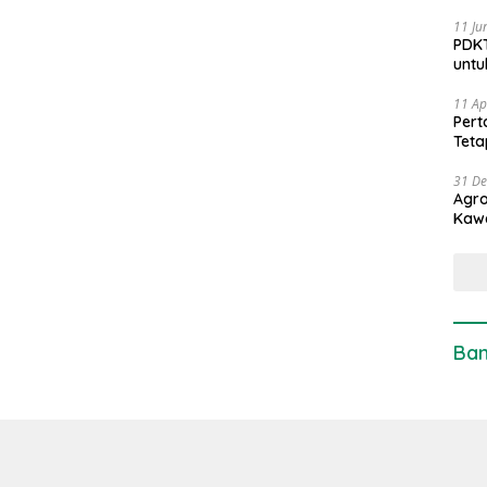
11 Ju
PDKT
untu
11 Ap
Pert
Teta
31 D
Agro
Kaw
Ban