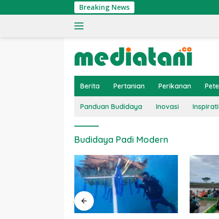
Langsung
Breaking News
ke
konten
Berita
Pertanian
Perikanan
Pet
Panduan Budidaya
Inovasi
Inspirati
Budidaya Padi Modern