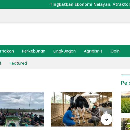
Tingkatkan Ekonomi Nelayan, Atraktor Cumi D
ernakan
Perkebunan
Lingkungan
Agribisnis
Opini
f
Featured
Pel