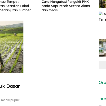
gatasi Penyakit PMK
Dosis dan Cara Pemupukan
Pene
i Perah Secara Alami
Tanaman Padi pada Fase
Perta
is
Vegetatif Aktif yang Tepat
Ora
uk Dasar
Ino
an meski pupuk