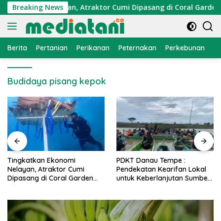
Langsung
 Ekonomi Nelayan, Atraktor Cumi Dipasang di Coral Garden Pu
Breaking News
ke
konten
Berita
Pertanian
Perikanan
Peternakan
Perkebunan
L
Budidaya pisang kepok
PDKT Danau Tempe :
Cara Mengatasi Penyakit
Pendekatan Kearifan Lokal
PMK pada Sapi Perah Secara
untuk Keberlanjutan Sumber
Alami dan Medis
Daya Ikan