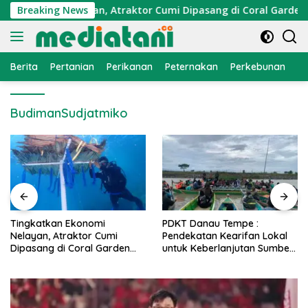
Langsung
 Ekonomi Nelayan, Atraktor Cumi Dipasang di Coral Garden Pul
Breaking News
ke
konten
Berita
Pertanian
Perikanan
Peternakan
Perkebunan
L
BudimanSudjatmiko
PDKT Danau Tempe :
Cara Mengatasi Penyakit
Pendekatan Kearifan Lokal
PMK pada Sapi Perah Secara
untuk Keberlanjutan Sumber
Alami dan Medis
Daya Ikan