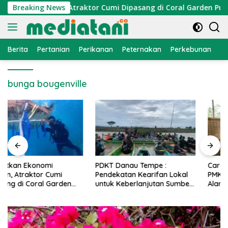
Langsung
nomi Nelayan, Atraktor Cumi Dipasang di Coral Garden Pulau 
Breaking News
ke
konten
Berita
Pertanian
Perikanan
Peternakan
Perkebunan
L
bunga bougenville
PDKT Danau Tempe :
Cara Mengatasi Penyakit
Pendekatan Kearifan Lokal
PMK pada Sapi Perah Secara
untuk Keberlanjutan Sumber
Alami dan Medis
Daya Ikan