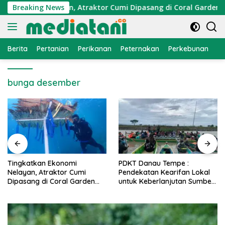
Langsung
Ekonomi Nelayan, Atraktor Cumi Dipasang di Coral Garden Pula
Breaking News
ke
konten
Berita
Pertanian
Perikanan
Peternakan
Perkebunan
L
bunga desember
PDKT Danau Tempe :
Cara Mengatasi Penyakit
Pendekatan Kearifan Lokal
PMK pada Sapi Perah Secara
untuk Keberlanjutan Sumber
Alami dan Medis
Daya Ikan