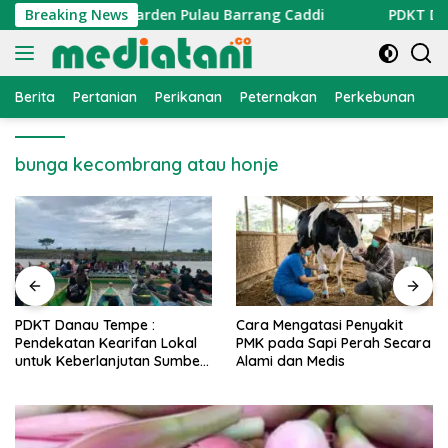
Langsung
sang di Coral Garden Pulau Barrang Caddi
Breaking News
PDKT Danau 
ke
konten
Berita
Pertanian
Perikanan
Peternakan
Perkebunan
L
bunga kecombrang atau honje
PDKT Danau Tempe :
Cara Mengatasi Penyakit
Pendekatan Kearifan Lokal
PMK pada Sapi Perah Secara
untuk Keberlanjutan Sumber
Alami dan Medis
Daya Ikan