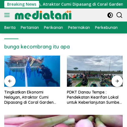
Langsung
konomi Nelayan, Atraktor Cumi Dipasang di Coral Garden Pula
Breaking News
ke
konten
Berita
Pertanian
Perikanan
Peternakan
Perkebunan
L
bunga kecombrang itu apa
PDKT Danau Tempe :
Cara Mengatasi Penyakit
Pendekatan Kearifan Lokal
PMK pada Sapi Perah Secara
untuk Keberlanjutan Sumber
Alami dan Medis
Daya Ikan