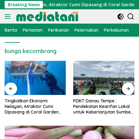
Langsung
Ekonomi Nelayan, Atraktor Cumi Dipasang di Coral Garden Pul
Breaking News
ke
konten
Berita
Pertanian
Perikanan
Peternakan
Perkebunan
L
bunga kecombrang
PDKT Danau Tempe :
Cara Mengatasi Penyakit
Pendekatan Kearifan Lokal
PMK pada Sapi Perah Secara
untuk Keberlanjutan Sumber
Alami dan Medis
Daya Ikan