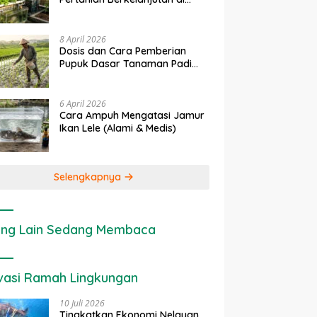
Pemupukan
Penerapan IoT dalam
Ekonomi Sumb
Lahan Sempit
da Fase
Pertanian Modern di Indonesia
Cara Menghitu
ang Tepat
Ekologis Laha
8 April 2026
Dosis dan Cara Pemberian
Pupuk Dasar Tanaman Padi
yang Tepat
6 April 2026
Cara Ampuh Mengatasi Jamur
Ikan Lele (Alami & Medis)
Selengkapnya
ng Lain Sedang Membaca
vasi Ramah Lingkungan
10 Juli 2026
Tingkatkan Ekonomi Nelayan,