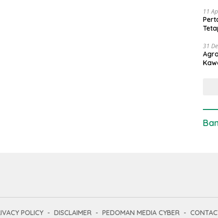
11 Ap
Pert
Teta
31 D
Agro
Kaw
Ban
IVACY POLICY
DISCLAIMER
PEDOMAN MEDIA CYBER
CONTAC