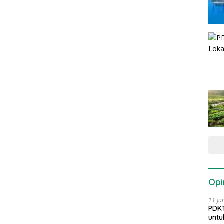
Opi
11 Ju
PDKT
untu