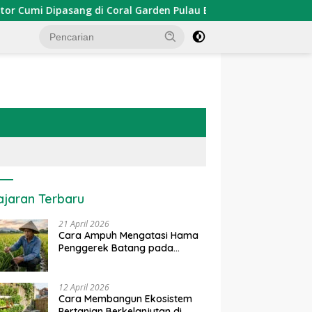
i Dipasang di Coral Garden Pulau Barrang Caddi
PDKT 
ajaran Terbaru
21 April 2026
Cara Ampuh Mengatasi Hama
Penggerek Batang pada
Tanaman Padi Secara Alami
dan Kimia
12 April 2026
Cara Membangun Ekosistem
Pertanian Berkelanjutan di