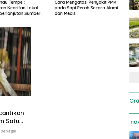
Cara Mengatasi Penyakit PMK
Dosis dan Cara 
 Lokal
pada Sapi Perah Secara Alami
Tanaman Padi pa
 Sumber
dan Medis
Vegetatif Aktif y
Ora
cantikan
m Satu
Ino
l sebagai