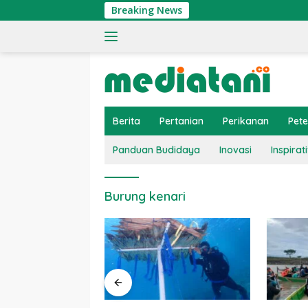
Langsung
Breaking News
ke
konten
Berita
Pertanian
Perikanan
Pet
Panduan Budidaya
Inovasi
Inspirati
Burung kenari