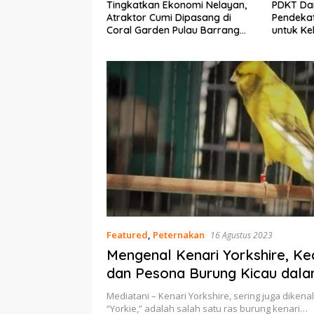
Tingkatkan Ekonomi Nelayan,
PDKT Danau Tempe :
Padi
Atraktor Cumi Dipasang di
Pendekatan Kearifan
itas
Coral Garden Pulau Barrang
untuk Keberlanjutan
Caddi
Daya Ikan
Featured
,
Peternakan
16 Agustus 2023
Mengenal Kenari Yorkshire, Ke
dan Pesona Burung Kicau dala
Paket
Mediatani – Kenari Yorkshire, sering juga dikena
“Yorkie,” adalah salah satu ras burung kenari…