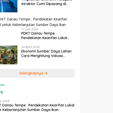
Atraktor Cumi Dipasang di
Coral Garden Pulau Barrang
Caddi
11 Juni 2026
PDKT Danau Tempe :
Pendekatan Kearifan Lokal
untuk Keberlanjutan Sumber
Daya Ikan
24 April 2026
Ekonomi Sumber Daya Lahan:
Cara Menghitung Valuasi
Ekologis Lahan Pertanian
Selengkapnya
ni
ni 2026
 Danau Tempe : Pendekatan Kearifan Lokal
k Keberlanjutan Sumber Daya Ikan