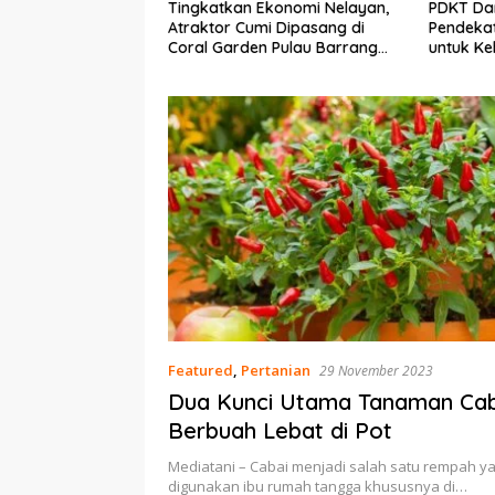
gkatkan Ekonomi Nelayan,
PDKT Danau Tempe :
aktor Cumi Dipasang di
Pendekatan Kearifan Lokal
al Garden Pulau Barrang
untuk Keberlanjutan Sumber
ddi
Daya Ikan
Featured
,
Pertanian
29 November 2023
Dua Kunci Utama Tanaman Cab
Berbuah Lebat di Pot
Mediatani – Cabai menjadi salah satu rempah y
digunakan ibu rumah tangga khususnya di…