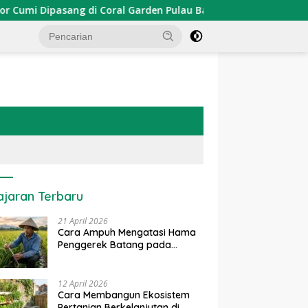
 Dipasang di Coral Garden Pulau Barrang Caddi
PDKT D
ajaran Terbaru
21 April 2026
Cara Ampuh Mengatasi Hama
Penggerek Batang pada
Tanaman Padi Secara Alami
dan Kimia
12 April 2026
Cara Membangun Ekosistem
Pertanian Berkelanjutan di