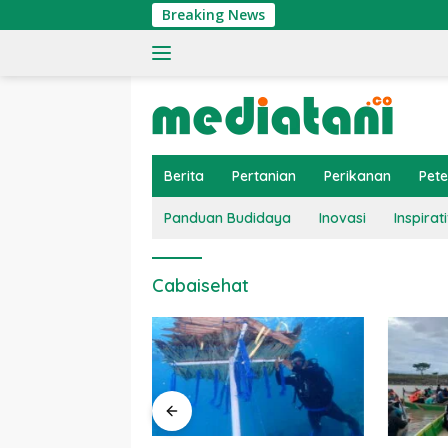
Langsung
Breaking News
ke
konten
Berita
Pertanian
Perikanan
Pet
Panduan Budidaya
Inovasi
Inspirati
Cabaisehat