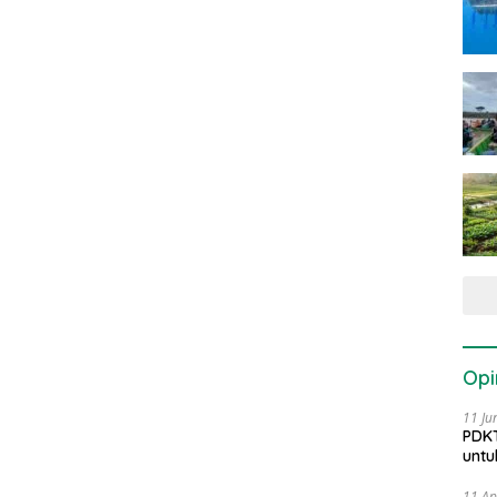
Opi
11 Ju
PDKT
untu
11 Ap