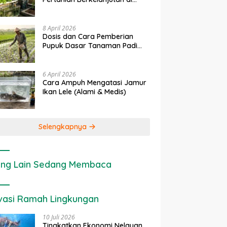
Penerapan IoT dalam
Ekonomi Sumber Daya Laha
Lahan Sempit
Pertanian Modern di Indonesia
Cara Menghitung Valuasi
Ekologis Lahan Pertanian
8 April 2026
Dosis dan Cara Pemberian
Pupuk Dasar Tanaman Padi
yang Tepat
6 April 2026
Cara Ampuh Mengatasi Jamur
Ikan Lele (Alami & Medis)
Selengkapnya
ng Lain Sedang Membaca
vasi Ramah Lingkungan
10 Juli 2026
Tingkatkan Ekonomi Nelayan,