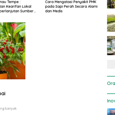
Cara Mengatasi Penyakit PMK
Dosis dan Cara Pemupukan
pada Sapi Perah Secara Alami
Tanaman Padi pada Fase
dan Medis
Vegetatif Aktif yang Tepat
Ora
ai
Ino
ang banyak