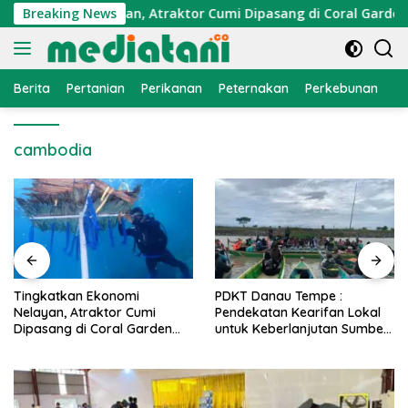
Langsung
 Ekonomi Nelayan, Atraktor Cumi Dipasang di Coral Garden Pu
Breaking News
ke
konten
Berita
Pertanian
Perikanan
Peternakan
Perkebunan
L
cambodia
i
PDKT Danau Tempe :
Cara Mengatasi Peny
Cumi
Pendekatan Kearifan Lokal
PMK pada Sapi Pera
Garden
untuk Keberlanjutan Sumber
Alami dan Medis
i
Daya Ikan