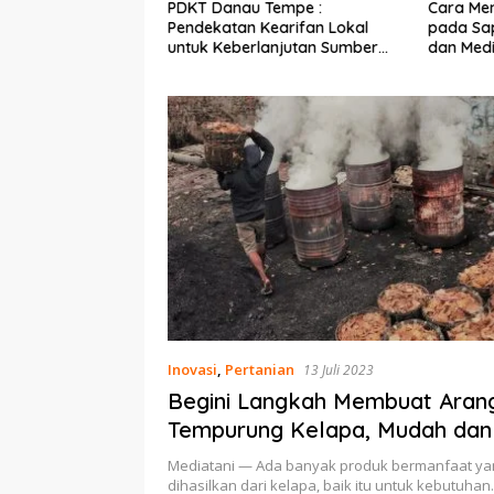
Ekonomi Nelayan,
PDKT Danau Tempe :
Cara Men
mi Dipasang di
Pendekatan Kearifan Lokal
pada Sap
n Pulau Barrang
untuk Keberlanjutan Sumber
dan Med
Daya Ikan
Inovasi
,
Pertanian
13 Juli 2023
Begini Langkah Membuat Arang
Tempurung Kelapa, Mudah dan 
Lebih Baik
Mediatani — Ada banyak produk bermanfaat ya
dihasilkan dari kelapa, baik itu untuk kebutuha