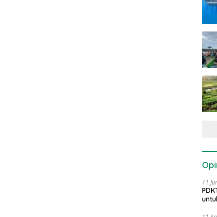
Opi
11 Ju
PDKT
untu
11 Ap