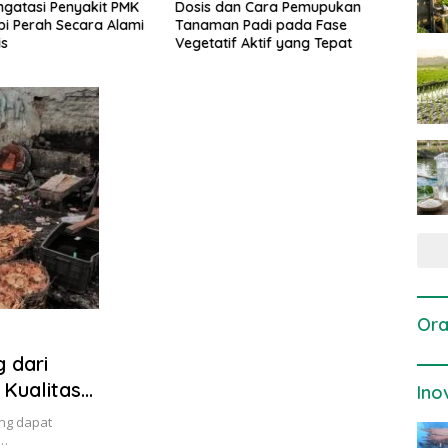
gatasi Penyakit PMK
Dosis dan Cara Pemupukan
Pene
i Perah Secara Alami
Tanaman Padi pada Fase
Perta
is
Vegetatif Aktif yang Tepat
Ora
 dari
Kualitas
Ino
ng dapat
n…