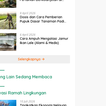
rapan IoT dalam
Ekonomi Sumber Daya Lahan:
P
Lahan Sempit
nian Modern di Indonesia
Cara Menghitung Valuasi
I
Ekologis Lahan Pertanian
a
8 April 2026
Dosis dan Cara Pemberian
Pupuk Dasar Tanaman Padi
yang Tepat
6 April 2026
Cara Ampuh Mengatasi Jamur
Ikan Lele (Alami & Medis)
Selengkapnya
ng Lain Sedang Membaca
vasi Ramah Lingkungan
10 Juli 2026
Tingkatkan Ekonomi Nelayan,