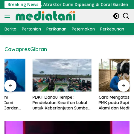
Langsung
konomi Nelayan, Atraktor Cumi Dipasang di Coral Garden Pulau
Breaking News
ke
konten
Berita
Pertanian
Perikanan
Peternakan
Perkebunan
L
CawapresGibran
PDKT Danau Tempe :
Cara Mengatasi Penyakit
Pendekatan Kearifan Lokal
PMK pada Sapi Perah Secara
untuk Keberlanjutan Sumber
Alami dan Medis
Daya Ikan