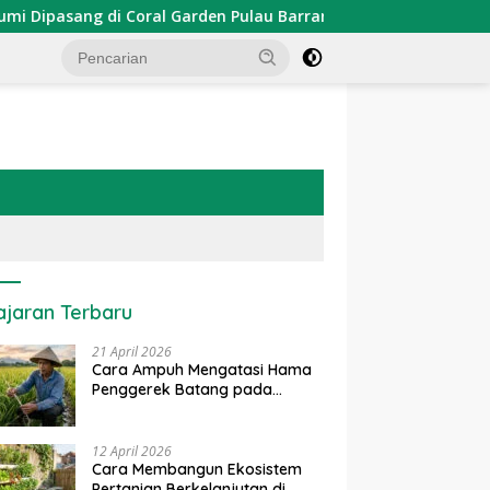
pasang di Coral Garden Pulau Barrang Caddi
PDKT Dana
ajaran Terbaru
21 April 2026
Cara Ampuh Mengatasi Hama
Penggerek Batang pada
Tanaman Padi Secara Alami
dan Kimia
12 April 2026
Cara Membangun Ekosistem
Pertanian Berkelanjutan di