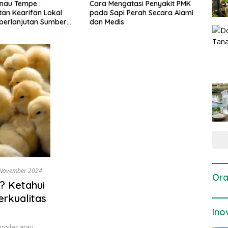
gatasi Penyakit PMK
Dosis dan Cara Pemupukan
Pene
i Perah Secara Alami
Tanaman Padi pada Fase
Perta
is
Vegetatif Aktif yang Tepat
November 2024
Ora
r? Ketahui
erkualitas
Ino
roiler atau