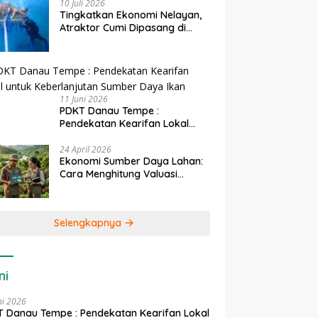
10 Juli 2026
Tingkatkan Ekonomi Nelayan,
Atraktor Cumi Dipasang di
Coral Garden Pulau Barrang
Caddi
11 Juni 2026
PDKT Danau Tempe :
Pendekatan Kearifan Lokal
untuk Keberlanjutan Sumber
Daya Ikan
24 April 2026
Ekonomi Sumber Daya Lahan:
Cara Menghitung Valuasi
Ekologis Lahan Pertanian
Selengkapnya
ni
ni 2026
 Danau Tempe : Pendekatan Kearifan Lokal