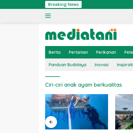
Langsung
Breaking News
ke
konten
Berita
Pertanian
Perikanan
Pet
Panduan Budidaya
Inovasi
Inspirati
Ciri-ciri anak ayam berkualitas