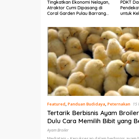
Ekonomi Nelayan,
PDKT Danau Tempe :
Cara Men
mi Dipasang di
Pendekatan Kearifan Lokal
pada Sap
n Pulau Barrang
untuk Keberlanjutan Sumber
dan Med
Daya Ikan
Featured
,
Panduan Budidaya
,
Peternakan
15 
Tertarik Berbisnis Ayam Broile
Dulu Cara Memilih Bibit yang B
Ayam Broiler
Mediatani – Kesuksesan dalam berbisnis ayam b