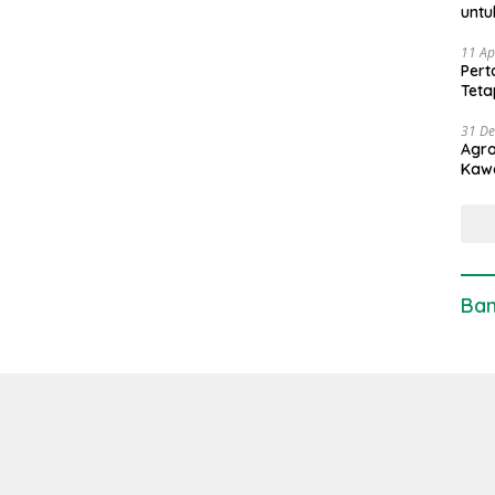
untu
11 Ap
Pert
Teta
31 D
Agro
Kaw
Ban