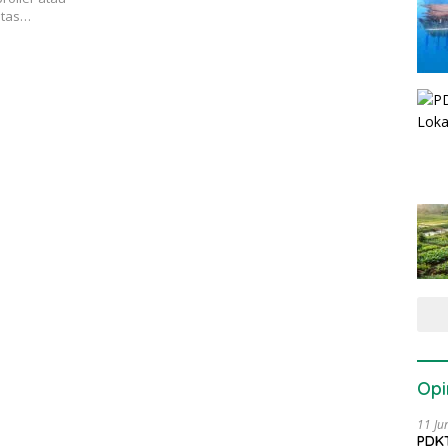
itas…
Opi
11 Ju
PDKT