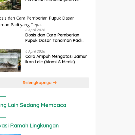
rapan IoT dalam
Ekonomi Sumber Daya Lahan:
P
Lahan Sempit
nian Modern di Indonesia
Cara Menghitung Valuasi
I
Ekologis Lahan Pertanian
a
8 April 2026
Dosis dan Cara Pemberian
Pupuk Dasar Tanaman Padi
yang Tepat
6 April 2026
Cara Ampuh Mengatasi Jamur
Ikan Lele (Alami & Medis)
Selengkapnya
ng Lain Sedang Membaca
vasi Ramah Lingkungan