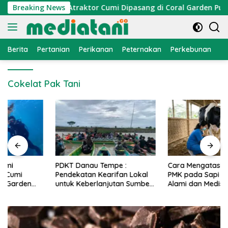
Langsung
nomi Nelayan, Atraktor Cumi Dipasang di Coral Garden Pulau 
Breaking News
ke
konten
Berita
Pertanian
Perikanan
Peternakan
Perkebunan
L
Cokelat Pak Tani
PDKT Danau Tempe :
Cara Mengatasi Penyakit
Pendekatan Kearifan Lokal
PMK pada Sapi Perah Secara
untuk Keberlanjutan Sumber
Alami dan Medis
Daya Ikan