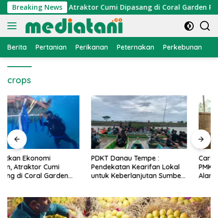
Langsung
onomi Nelayan, Atraktor Cumi Dipasang di Coral Garden Pulau
Breaking News
ke
konten
Berita
Pertanian
Perikanan
Peternakan
Perkebunan
L
crops
PDKT Danau Tempe :
Cara Mengatasi Penyakit
Pendekatan Kearifan Lokal
PMK pada Sapi Perah Secara
untuk Keberlanjutan Sumber
Alami dan Medis
Daya Ikan