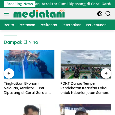
Langsung
 Ekonomi Nelayan, Atraktor Cumi Dipasang di Coral Garden Pu
Breaking News
ke
konten
Berita
Pertanian
Perikanan
Peternakan
Perkebunan
L
Dampak El Nino
PDKT Danau Tempe :
Cara Mengatasi Penyakit
Pendekatan Kearifan Lokal
PMK pada Sapi Perah Secar
untuk Keberlanjutan Sumber
Alami dan Medis
Daya Ikan