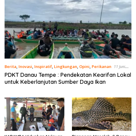
Berita
,
Inovasi
,
Inspiratif
,
Lingkungan
,
Opini
,
Perikanan
11 Juni
2026
PDKT Danau Tempe : Pendekatan Kearifan Lokal
untuk Keberlanjutan Sumber Daya Ikan