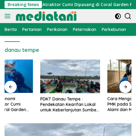
Langsung
onomi Nelayan, Atraktor Cumi Dipasang di Coral Garden Pulau 
Breaking News
ke
konten
Berita
Pertanian
Perikanan
Peternakan
Perkebunan
L
danau tempe
Cara Mengatasi Penyakit
PDKT Danau Tempe :
PMK pada Sapi Perah Secara
Pendekatan Kearifan Lokal
Alami dan Medis
untuk Keberlanjutan Sumber
Daya Ikan