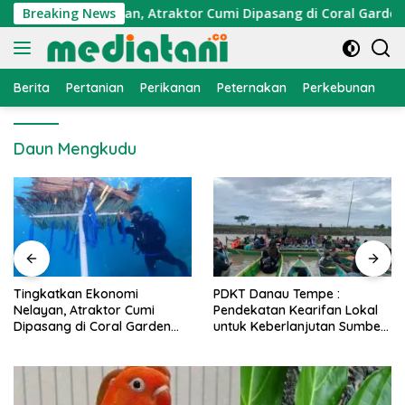
Langsung
 Ekonomi Nelayan, Atraktor Cumi Dipasang di Coral Garden Pu
Breaking News
ke
konten
Berita
Pertanian
Perikanan
Peternakan
Perkebunan
L
Daun Mengkudu
PDKT Danau Tempe :
Cara Mengatasi Penyakit
Pendekatan Kearifan Lokal
PMK pada Sapi Perah Sec
n
untuk Keberlanjutan Sumber
Alami dan Medis
Daya Ikan