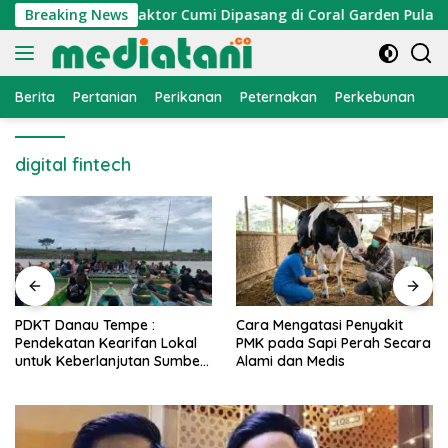
Langsung
mi Nelayan, Atraktor Cumi Dipasang di Coral Garden Pulau Bar
Breaking News
ke
konten
Berita
Pertanian
Perikanan
Peternakan
Perkebunan
L
digital fintech
PDKT Danau Tempe :
Cara Mengatasi Penyakit
Pendekatan Kearifan Lokal
PMK pada Sapi Perah Secara
untuk Keberlanjutan Sumber
Alami dan Medis
Daya Ikan