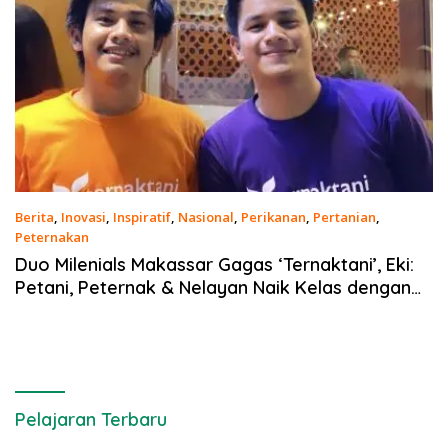
Berita
,
Inovasi
,
Inspiratif
,
Nasional
,
Perikanan
,
Pertanian
,
Peternakan
11 Februari 2021
Duo Milenials Makassar Gagas ‘Ternaktani’, Eki:
Petani, Peternak & Nelayan Naik Kelas dengan
Modernisasi
Pelajaran Terbaru