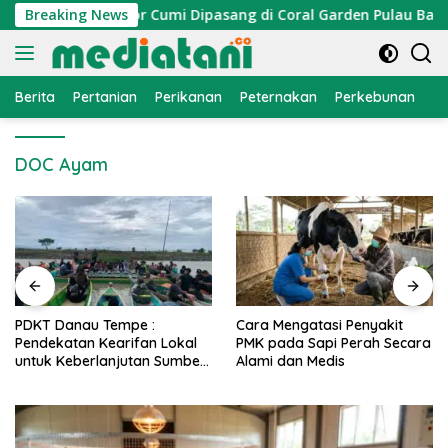
Langsung
layan, Atraktor Cumi Dipasang di Coral Garden Pulau Barrang
Breaking News
ke
konten
Berita
Pertanian
Perikanan
Peternakan
Perkebunan
L
DOC Ayam
PDKT Danau Tempe :
Cara Mengatasi Penyakit
Pendekatan Kearifan Lokal
PMK pada Sapi Perah Secara
untuk Keberlanjutan Sumber
Alami dan Medis
Daya Ikan