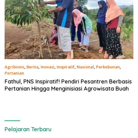
Agribisnis
,
Berita
,
Inovasi
,
Inspiratif
,
Nasional
,
Perkebunan
,
Pertanian
12 Februari 2021
Fathul, PNS Inspiratif! Pendiri Pesantren Berbasis
Pertanian Hingga Menginisiasi Agrowisata Buah
Pelajaran Terbaru