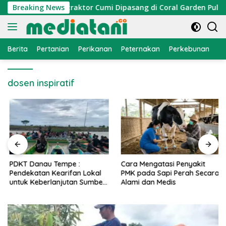
Langsung
omi Nelayan, Atraktor Cumi Dipasang di Coral Garden Pulau B
Breaking News
ke
konten
Berita
Pertanian
Perikanan
Peternakan
Perkebunan
L
dosen inspiratif
PDKT Danau Tempe :
Cara Mengatasi Penyakit
Pendekatan Kearifan Lokal
PMK pada Sapi Perah Secara
untuk Keberlanjutan Sumber
Alami dan Medis
Daya Ikan