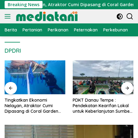
Langsung
Ekonomi Nelayan, Atraktor Cumi Dipasang di Coral Garden Pul
Breaking News
ke
konten
Berita
Pertanian
Perikanan
Peternakan
Perkebunan
L
DPDRI
PDKT Danau Tempe :
Cara Mengatasi Penyakit
Pendekatan Kearifan Lokal
PMK pada Sapi Perah Sec
n
untuk Keberlanjutan Sumber
Alami dan Medis
Daya Ikan