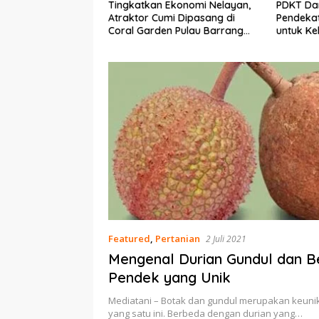
gkatkan Ekonomi Nelayan,
PDKT Danau Tempe :
aktor Cumi Dipasang di
Pendekatan Kearifan Lokal
al Garden Pulau Barrang
untuk Keberlanjutan Sumber
ddi
Daya Ikan
Featured
,
Pertanian
2 Juli 2021
Mengenal Durian Gundul dan Be
Pendek yang Unik
Mediatani – Botak dan gundul merupakan keunik
yang satu ini. Berbeda dengan durian yang…