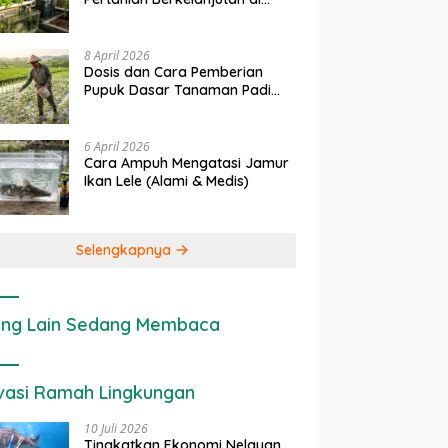
Penerapan IoT dalam
Ekonomi Sumber Daya Laha
Lahan Sempit
Pertanian Modern di Indonesia
Cara Menghitung Valuasi
Ekologis Lahan Pertanian
8 April 2026
Dosis dan Cara Pemberian
Pupuk Dasar Tanaman Padi
yang Tepat
6 April 2026
Cara Ampuh Mengatasi Jamur
Ikan Lele (Alami & Medis)
Selengkapnya
ng Lain Sedang Membaca
vasi Ramah Lingkungan
10 Juli 2026
Tingkatkan Ekonomi Nelayan,