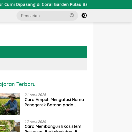
 Dipasang di Coral Garden Pulau Barrang Caddi
PDKT D
ajaran Terbaru
21 April 2026
Cara Ampuh Mengatasi Hama
Penggerek Batang pada
Tanaman Padi Secara Alami
dan Kimia
12 April 2026
Cara Membangun Ekosistem
Pertanian Berkelanjutan di