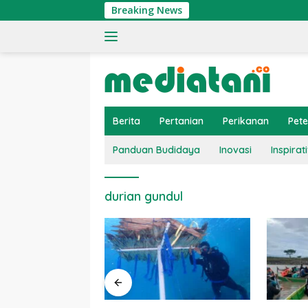
Langsung
Breaking News
ke
konten
Berita
Pertanian
Perikanan
Pet
Panduan Budidaya
Inovasi
Inspirati
durian gundul