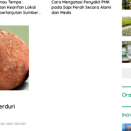
Cara Mengatasi Penyakit PMK
Dosis dan Cara Pemupukan
pada Sapi Perah Secara Alami
Tanaman Padi pada Fase
dan Medis
Vegetatif Aktif yang Tepat
Ora
rduri
Ino
an dari durian