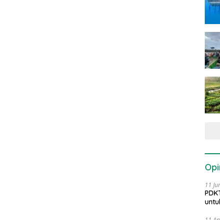
Opi
11 Ju
PDKT
untu
11 Ap