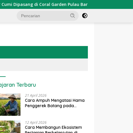
ipasang di Coral Garden Pulau Barrang Caddi
PDKT Dan
ajaran Terbaru
21 April 2026
Cara Ampuh Mengatasi Hama
Penggerek Batang pada
Tanaman Padi Secara Alami
dan Kimia
12 April 2026
Cara Membangun Ekosistem
Pertanian Berkelanjutan di