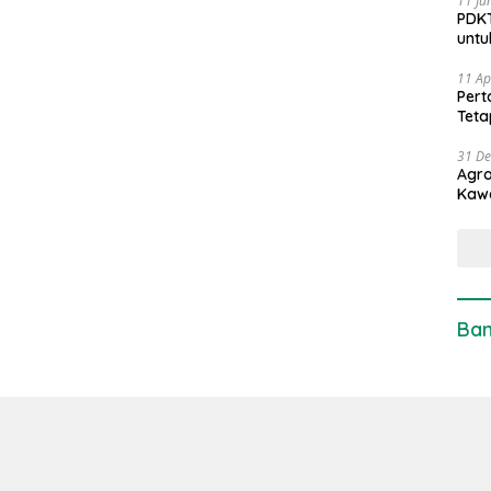
11 Ju
PDKT
untu
11 Ap
Pert
Teta
31 D
Agro
Kaw
Ban