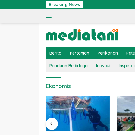
Langsung
Breaking News
ke
konten
Berita
Pertanian
Perikanan
Pet
Panduan Budidaya
Inovasi
Inspirati
Ekonomis