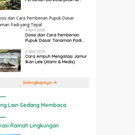
rapan IoT dalam
Ekonomi Sumber Daya Lahan:
P
Lahan Sempit
nian Modern di Indonesia
Cara Menghitung Valuasi
I
Ekologis Lahan Pertanian
a
8 April 2026
Dosis dan Cara Pemberian
Pupuk Dasar Tanaman Padi
yang Tepat
6 April 2026
Cara Ampuh Mengatasi Jamur
Ikan Lele (Alami & Medis)
Selengkapnya
ng Lain Sedang Membaca
vasi Ramah Lingkungan