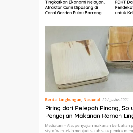
Ekonomi Nelayan,
PDKT Danau Tempe :
Cara Me
mi Dipasang di
Pendekatan Kearifan Lokal
pada Sap
n Pulau Barrang
untuk Keberlanjutan Sumber
dan Med
Daya Ikan
Berita
,
Lingkungan
,
Nasional
29 Agustus 2021
Piring dari Pelepah Pinang, Solu
Penyajian Makanan Ramah Lin
Mediatani – Alat penyajian makanan berbahan p
styrofoam telah menjadi salah satu pemicu m