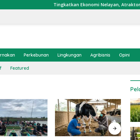
Tingkatkan Ekonomi Nelayan, Atraktor Cumi D
ernakan
Perkebunan
Lingkungan
Agribisnis
Opini
f
Featured
Pel