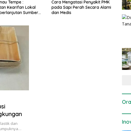
ngatasi Penyakit PMK
Dosis dan Cara Pemupukan
Pene
i Perah Secara Alami
Tanaman Padi pada Fase
Perta
is
Vegetatif Aktif yang Tepat
Ora
si
gkungan
Ino
lastik dan
enumpuknya…