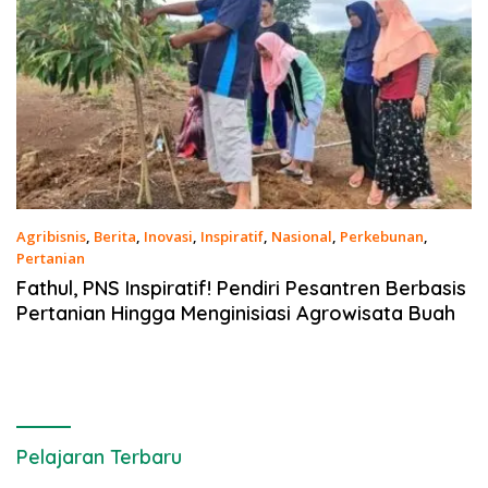
Agribisnis
,
Berita
,
Inovasi
,
Inspiratif
,
Nasional
,
Perkebunan
,
Pertanian
12 Februari 2021
Fathul, PNS Inspiratif! Pendiri Pesantren Berbasis
Pertanian Hingga Menginisiasi Agrowisata Buah
Pelajaran Terbaru