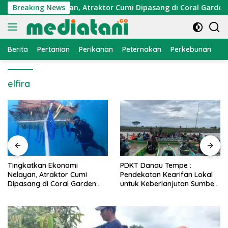
Langsung
 Ekonomi Nelayan, Atraktor Cumi Dipasang di Coral Garden Pu
Breaking News
ke
konten
Berita
Pertanian
Perikanan
Peternakan
Perkebunan
L
elfira
i
PDKT Danau Tempe :
Cara Mengatasi Peny
Cumi
Pendekatan Kearifan Lokal
PMK pada Sapi Pera
Garden
untuk Keberlanjutan Sumber
Alami dan Medis
i
Daya Ikan